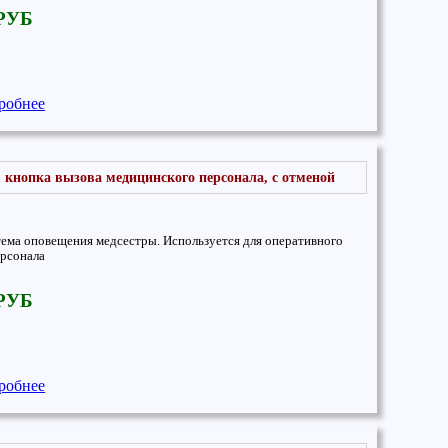
 РУБ
робнее
, кнопка вызова медицинского персонала, с отменой
тема оповещения медсестры. Используется для оперативного
рсонала
 РУБ
робнее