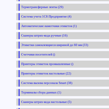
Термотрансферные ленты (29)
Система учета 1С8:Предприятие (4)
Автоматические намотчики этикеток (1)
Сканеры штрих-кода ручные (16)
Этикетки самоклеящиеся шириной до 60 мм (33)
Счетчики посетителей ()
Принтеры этикеток промышленные ()
Принтеры этикеток настольные (22)
Система вызова персонала Smart (38)
Терминалы сбора данных (1)
Сканеры штрих-кода настольные (5)