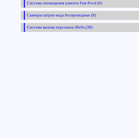
Система оповещения клиента Fast-Food (6)
Сканеры штрих-кода беспроводные (8)
Система вызова персонала iBells (38)