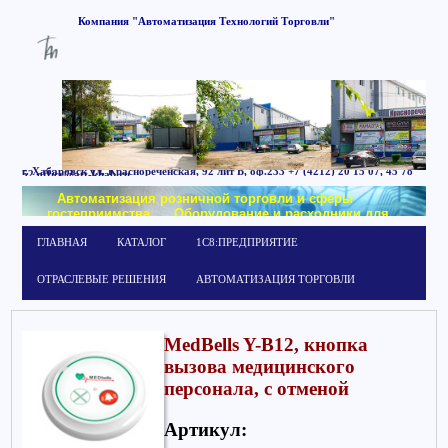
Компания
"Автоматизация
Технологий
Торговли"
г. Хабаровск
ул. Краснореченская, 92 лит Б,
оф.233
+7 (4212) 20 15 07, 45 78
52
office@att-khab.ru
Автоматизация розничной торговли и сферы
гостеприимства
Оборудование и расходники для
маркировки
Обучение работе в системе
ГЛАВНАЯ
КАТАЛОГ
1С8:ПРЕДПРИЯТИЕ
1С:Предприятие
ОТРАСЛЕВЫЕ РЕШЕНИЯ
АВТОМАТИЗАЦИЯ ТОРГОВЛИ
MedBells Y-B12, кнопка
вызова медицинского
персонала, с отменой
Артикул: