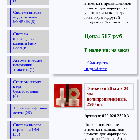
()
этикетки в промышленной
намотке для маркировки
Система вызова
упаковок молока, воды,
медперсонала
пива, икры и другой
MedBells (6)
продукции Честный знак
Система
Цена: 587 руб
оповещения
клиента Fast-
Food (6)
В наличии: на заказ
Автоматические
Смотреть
намотчики
подробнее
этикеток (1)
Сканеры штрих-
кода
Этикетки 20 мм х 20
беспроводные
мм
(8)
полипропиленовые,
2500 шт.
Термотрансферные
ленты (29)
Артикул: 020.020.2500.3
Полипропиленовые
Система вызова
этикетки в компактной
персонала iBells
намотке для маркировки
(38)
упаковок Честный Знак