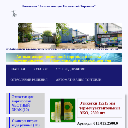
Компания
"Автоматизация
Технологий
Торговли"
г. Хабаровск
ул. Краснореченская, 92 лит Б,
оф.233
+7 (4212) 20 15 07, 45 78
52
office@att-khab.ru
Автоматизация розничной торговли и сферы
гостеприимства
Оборудование и расходники для
маркировки
Обучение работе в системе
ГЛАВНАЯ
КАТАЛОГ
1С8:ПРЕДПРИЯТИЕ
1С:Предприятие
ОТРАСЛЕВЫЕ РЕШЕНИЯ
АВТОМАТИЗАЦИЯ ТОРГОВЛИ
Этикетки для
маркировки
Этикетки 15х15 мм
ЧЕСТНЫЙ
термочувствительные
ЗНАК (10)
ЭКО, 2500 шт.
Сканеры штрих-
Артикул: 015.015.2500.0
кода ручные (16)