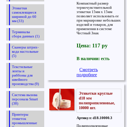
Компактный размер
термочувствительной
Этикетки
этикетки 15мм х 15мм
самоклеящиеся
позволяет использовать ее
шириной до 60
при маркировке небольших
мм (33)
изделий и товаров, для
применения в системе
Терминалы
Честный Знак
сбора данных (1)
Цена: 117 ру
Сканеры штрих-
кода настольные
(5)
В наличии: есть
Текстильные
Смотреть
ленты и
подробнее
риббоны для
швейного
производства (9)
Этикетки круглые
Система вызова
d18 мм
персонала Smart
полипропиленовые,
(38)
10000 шт.
Принтеры
Артикул: d18.10000.3
этикеток
промышленные
Полипропиленовые