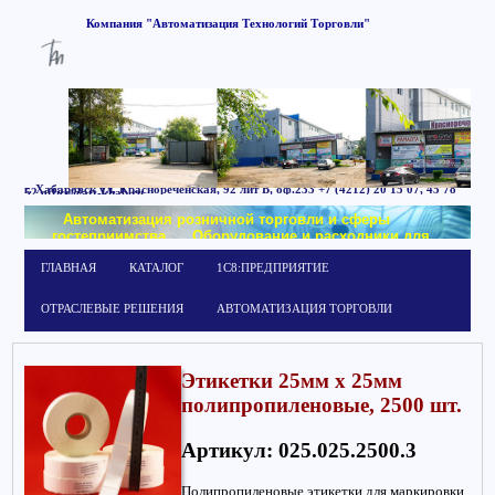
Компания
"Автоматизация
Технологий
Торговли"
г. Хабаровск
ул. Краснореченская, 92 лит Б,
оф.233
+7 (4212) 20 15 07, 45 78
52
office@att-khab.ru
Автоматизация розничной торговли и сферы
гостеприимства
Оборудование и расходники для
маркировки
Обучение работе в системе
ГЛАВНАЯ
КАТАЛОГ
1С8:ПРЕДПРИЯТИЕ
1С:Предприятие
ОТРАСЛЕВЫЕ РЕШЕНИЯ
АВТОМАТИЗАЦИЯ ТОРГОВЛИ
Этикетки 25мм х 25мм
полипропиленовые, 2500 шт.
Артикул: 025.025.2500.3
Полипропиленовые этикетки для маркировки