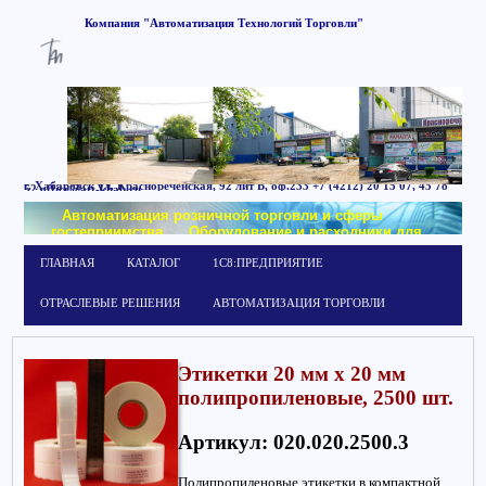
Компания
"Автоматизация
Технологий
Торговли"
г. Хабаровск
ул. Краснореченская, 92 лит Б,
оф.233
+7 (4212) 20 15 07, 45 78
52
office@att-khab.ru
Автоматизация розничной торговли и сферы
гостеприимства
Оборудование и расходники для
маркировки
Обучение работе в системе
ГЛАВНАЯ
КАТАЛОГ
1С8:ПРЕДПРИЯТИЕ
1С:Предприятие
ОТРАСЛЕВЫЕ РЕШЕНИЯ
АВТОМАТИЗАЦИЯ ТОРГОВЛИ
Этикетки 20 мм х 20 мм
полипропиленовые, 2500 шт.
Артикул: 020.020.2500.3
Полипропиленовые этикетки в компактной