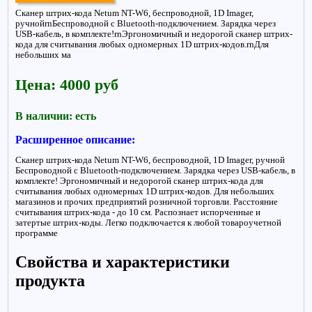
Сканер штрих-кода Netum NT-W6, беспроводной, 1D Imager,
ручнойrnБеспроводной с Bluetooth-подключением. Зарядка через
USB-кабель, в комплекте!rnЭргономичный и недорогой сканер штрих-
кода для считывания любых одномерных 1D штрих-кодов.rnДля
небольших ма
Цена: 4000 руб
В наличии: есть
Расширенное описание:
Сканер штрих-кода Netum NT-W6, беспроводной, 1D Imager, ручной
Беспроводной с Bluetooth-подключением. Зарядка через USB-кабель, в
комплекте! Эргономичный и недорогой сканер штрих-кода для
считывания любых одномерных 1D штрих-кодов. Для небольших
магазинов и прочих предприятий розничной торговли. Расстояние
считывания штрих-кода - до 10 см. Распознает испорченные и
затертые штрих-коды. Легко подключается к любой товароучетной
программе
Свойства и характеристики
продукта