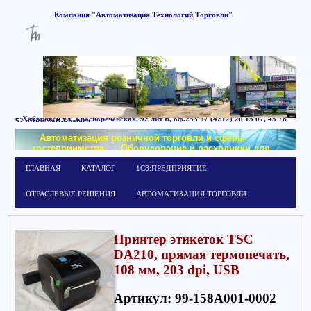
Компания
"Автоматизация
Технологий
Торговли"
г. Хабаровск
ул. Краснореченская, 92 лит Б,
оф.233
+7 (4212) 20 15 07, 45 78
52
office@att-khab.ru
Автоматизация розничной торговли и сферы
гостеприимства
Оборудование и расходники для
маркировки
Обучение работе в системе
ГЛАВНАЯ
КАТАЛОГ
1С8:ПРЕДПРИЯТИЕ
1С:Предприятие
ОТРАСЛЕВЫЕ РЕШЕНИЯ
АВТОМАТИЗАЦИЯ ТОРГОВЛИ
Принтер этикеток TSC
DA210, прямая термопечать,
108 мм, 203 dpi, USB
Артикул: 99-158A001-0002