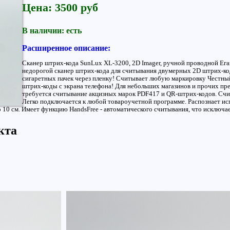
Цена: 3500 руб
В наличии: есть
Расширенное описание:
Сканер штрих-кода SunLux XL-3200, 2D Imager, ручной проводной Ега
недорогой сканер штрих-кода для считывания двумерных 2D штрих-код
сигаретных пачек через пленку! Считывает любую маркировку Честный
штрих-коды с экрана телефона! Для небольших магазинов и прочих пр
требуется считывание акцизных марок PDF417 и QR-штрих-кодов. Счи
Легко подключается к любой товароучетной программе. Распознает ис
о 10 см. Имеет функцию HandsFree - автоматического считывания, что исключ
кта