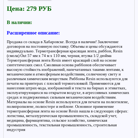
Цена: 279 РУБ
В наличии:
Расширенное описание:
Продажа со склада в Хабаровске. Всегда в наличии! Заключение
договоров на постоянную поставку. Объемы и цены обсуждаются
индивидуально. Термотрансферная красящая лента, риббон, Resin
(смола) Out 57 мм x 74 м х 110 мм, черная, втулка 1/2 дюйма
Термотрансферная лента Resin имеет красящий слой на основе
синтетических смол. Смоляная основа риббонов обеспечивает
высокую стойкость изображений, напечатанных такими лентами, к
механическим и атмосферным воздействиям, солнечному свету и
различным химическим веществам. Риббоны Resin используются для
печати на принтерах с плоской термоголовкой. Применяются для
нанесения штрих-кода, изображений и текста на бирках и этикетках,
эксплуатирующихся на открытом воздухе, в агрессивных химических
средах и подверженных сильным механическим воздействиям.
Материалы на основе Resin используются для печати на полиэтилене,
полипропилене, полиэстере и нейлоне. Основное применение
термотрансферная лента на основе Resin нашла в следующих сферах:
логистика, металлургическая промышленность, складской учет,
медицина, фармацевтика, сельское хозяйство, химическая
промышленность, текстильная промышленность, строительная
индустрия