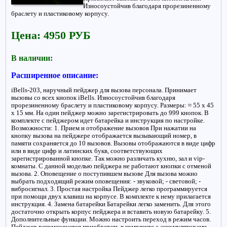
Износоустойчив благодаря прорезиненному
браслету и пластиковому корпусу.
Цена: 4950 РУБ
В наличии:
Расширенное описание:
iBells-203, наручный пейджер для вызова персонала. Принимает
вызовы со всех кнопок iBells. Износоустойчив благодаря
прорезиненному браслету и пластиковому корпусу. Размеры: ≈ 55 х 45
х 15 мм. На один пейджер можно зарегистрировать до 999 кнопок. В
комплекте с пейджером идет батарейка и инструкция по настройке.
Возможности: 1. Прием и отображение вызовов При нажатии на
кнопку вызова на пейджере отображается вызывающий номер, в
памяти сохраняется до 10 вызовов. Вызовы отображаются в виде цифр
или в виде цифр и латинских букв, соответствующих
зарегистрированной кнопке. Так можно различать кухню, зал и vip-
комнаты. С данной моделью пейджера не работают кнопки с отменой
вызова. 2. Оповещение о поступившем вызове Для вызова можно
выбрать подходящий режим оповещения: - звуковой; - световой; -
вибросигнал. 3. Простая настройка Пейджер легко программируется
при помощи двух клавиш на корпусе. В комплекте к нему прилагается
инструкция. 4. Замена батарейки Батарейки легко заменить. Для этого
достаточно открыть корпус пейджера и вставить новую батарейку. 5.
Дополнительные функции. Можно настроить переход в режим часов.
Пейджер рекомендуется приобретать в комплекте с аккумуляторами