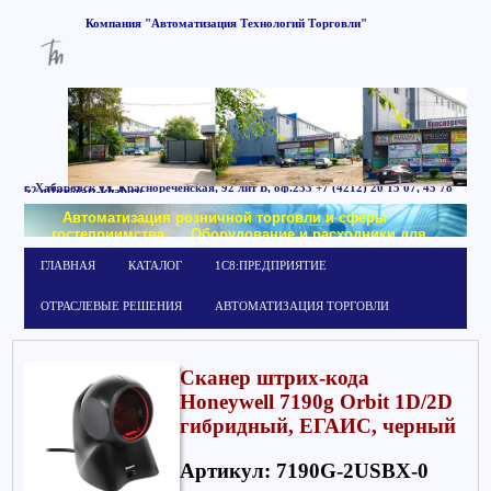
Компания
"Автоматизация
Технологий
Торговли"
г. Хабаровск
ул. Краснореченская, 92 лит Б,
оф.233
+7 (4212) 20 15 07, 45 78
52
office@att-khab.ru
Автоматизация розничной торговли и сферы
гостеприимства
Оборудование и расходники для
маркировки
Обучение работе в системе
ГЛАВНАЯ
КАТАЛОГ
1С8:ПРЕДПРИЯТИЕ
1С:Предприятие
ОТРАСЛЕВЫЕ РЕШЕНИЯ
АВТОМАТИЗАЦИЯ ТОРГОВЛИ
Сканер штрих-кода
Honeywell 7190g Orbit 1D/2D
гибридный, ЕГАИС, черный
Артикул: 7190G-2USBX-0