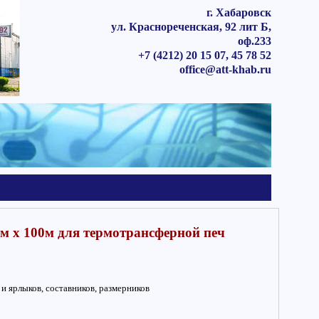
г. Хабаровск
ул. Краснореченская, 92 лит Б,
оф.233
+7 (4212) 20 15 07, 45 78 52
office@att-khab.ru
м х 100м для термотрансферной печ
и ярлыков, составников, размерников