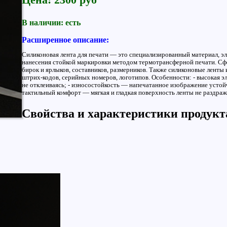
В наличии: есть
Расширенное описание:
Силиконовая лента для печати — это специализированный материал, эл
нанесения стойкой маркировки методом термотрансферной печати. Сфе
бирок и ярлыков, составников, размерников. Также силиконовые лент
штрих-кодов, серийных номеров, логотипов. Особенности: - высокая эл
не отклеиваясь; - износостойкость — напечатанное изображение устойч
тактильный комфорт — мягкая и гладкая поверхность ленты не раздраж
Свойства и характеристики продукт