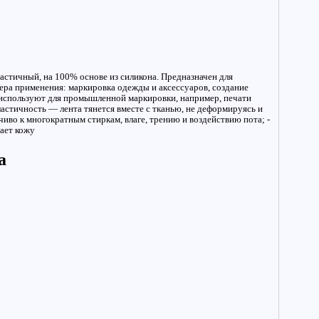
астичный, на 100% основе из силикона. Предназначен для
ра применения: маркировка одежды и аксессуаров, создание
ы используют для промышленной маркировки, например, печати
астичность — лента тянется вместе с тканью, не деформируясь и
иво к многократным стиркам, влаге, трению и воздействию пота; -
ает кожу
а