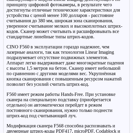
принципу цифровой фотокамеры, в результате чего
достигнуты отличные технические характеристики для
устройства с ценой менее 100 долларов - расстояние
считывания до 380 мм, широкая зона сканирования,
уверенное считывание мелких и высокоплотных штрих-
кодов. Сканер может считывать и расшифровывать все
стандартные линейные типы штрих-кодов.
CINO F560 в эксплуатации гораздо надежнее, чем
лазерные аналоги, так как технология Linear Imaging
подразумевает отсутствие подвижных элементов.
Аппарат легко выдерживает даже многократные падения
с высоты 1,5 метров на бетон. Сканер имеет небольшой
по сравнению с другими моделями вес. Укрупнённая
кнопка сканирования с повышенным ресурсом нажатий
позволит без усилий считать штрих-код.
F560 имеет режим работы Hands-Free. При установке
сканера на специальную подставку (приобретается
отдельно) он автоматически перейдет в режим
постоянного сканирования, нужно только поднести
штрих-код под считывающий луч.
Модификация сканера F568 способна распознавать и
двумерные штрих-коды PDF417, microPDF, Codablock и