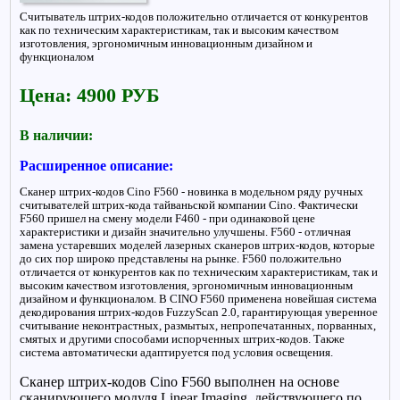
Считыватель штрих-кодов положительно отличается от конкурентов
как по техническим характеристикам, так и высоким качеством
изготовления, эргономичным инновационным дизайном и
функционалом
Цена: 4900 РУБ
В наличии:
Расширенное описание:
Сканер штрих-кодов Cino F560 - новинка в модельном ряду ручных
считывателей штрих-кода тайваньской компании Cino. Фактически
F560 пришел на смену модели F460 - при одинаковой цене
характеристики и дизайн значительно улучшены. F560 - отличная
замена устаревших моделей лазерных сканеров штрих-кодов, которые
до сих пор широко представлены на рынке. F560 положительно
отличается от конкурентов как по техническим характеристикам, так и
высоким качеством изготовления, эргономичным инновационным
дизайном и функционалом. В CINO F560 применена новейшая система
декодирования штрих-кодов FuzzyScan 2.0, гарантирующая уверенное
считывание неконтрастных, размытых, непропечатанных, порванных,
смятых и другими способами испорченных штрих-кодов. Также
система автоматически адаптируется под условия освещения.
Сканер штрих-кодов Cino F560 выполнен на основе
сканирующего модуля Linear Imaging, действующего по