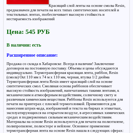
Красящий слой ленты на основе смолы Rеsin,
предназначен для печати на всех типах синтетических носителей и
текстильных лентах, rnобеспечивает высокую стойкость и
нестираемость изображений
Цена: 545 РУБ
В наличии: есть
Расширенное описание:
Продажа со склада в Хабаровске. Всегда в наличии! Заключение
договоров на постоянную поставку. Объемы и цены обсуждаются
индивидуально. Термотрансферная красящая лента, риббон, Resin
(смола) Out 110 мм x 74 м х 110 мм, черная, втулка 1/2 дюйма
Термотрансферная лента Resin имеет красящий слой на основе
синтетических смол. Смоляная основа риббонов обеспечивает
высокую стойкость изображений, напечатанных такими лентами, к
механическим и атмосферным воздействиям, солнечному свету и
различным химическим веществам. Риббоны Resin используются для
печати на принтерах с плоской термоголовкой. Применяются для
нанесения штрих-кода, изображений и текста на бирках и этикетках,
эксплуатирующихся на открытом воздухе, в агрессивных химических
средах и подверженных сильным механическим воздействиям.
Материалы на основе Resin используются для печати на полиэтилене,
полипропилене, полиэстере и нейлоне. Основное применение
термотрансферная лента на основе Resin нашла в следующих сферах: