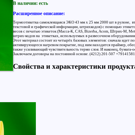
В наличии: есть
Расширенное описание:
Термоэтикетка самоклеящаяся ЭКО 43 мм х 25 мм 2000 шт в рулоне, вт
текстовой и графической информации, штрихкодов) с помощью этикеточ
весов с печатью этикеток (Масса-К, CAS, Bizerba, Acom, Штрих-М, Met
штрих-кодов на этикетках, используемых в развесочном оборудовании
Этот материал состоит из четырёх базовых элементов: сначала идет 
активирующееся нагревом покрытие, под ним находится праймер, обес
также усиливающий чувствительность термо слоя. И наконец, бумага-ос
Заключаем договоры на постоянной основе. (4212) 201-507 +7914158150
Свойства и характеристики продукт