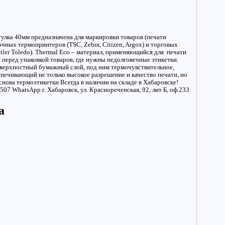
улка 40мм предназначена для маркировки товаров (печати
ных термопринтеров (TSC, Zebra, Citizen, Argox) и торговых
tler Toledo). Thermal Eco – материал, применяющийся для печати
 перед упаковкой товаров, где нужны недолговечные этикетки.
поверхностный бумажный слой, под ним термочувствительное,
печивающий не только высокое разрешение и качество печати, но
нова термоэтикетки Всегда в наличии на складе в Хабаровске!
7 WhatsApp г. Хабаровск, ул. Краснореченская, 92, лит Б, оф.233
а