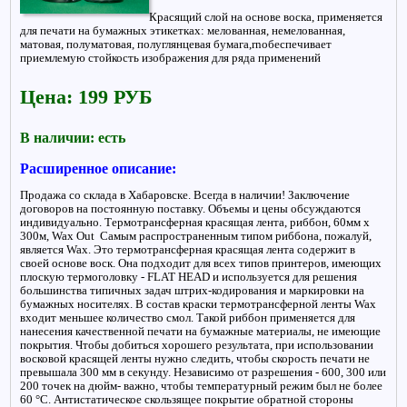
Красящий слой на основе воска, применяется
для печати на бумажных этикетках: мелованная, немелованная,
матовая, полуматовая, полуглянцевая бумага,rnобеспечивает
приемлемую стойкость изображения для ряда применений
Цена: 199 РУБ
В наличии: есть
Расширенное описание:
Продажа со склада в Хабаровске. Всегда в наличии! Заключение
договоров на постоянную поставку. Объемы и цены обсуждаются
индивидуально. Термотрансферная красящая лента, риббон, 60мм x
300м, Wax Out Самым распространенным типом риббона, пожалуй,
является Wax. Это термотрансферная красящая лента содержит в
своей основе воск. Она подходит для всех типов принтеров, имеющих
плоскую термоголовку - FLAT HEAD и используется для решения
большинства типичных задач штрих-кодирования и маркировки на
бумажных носителях. В состав краски термотрансферной ленты Wax
входит меньшее количество смол. Такой риббон применяется для
нанесения качественной печати на бумажные материалы, не имеющие
покрытия. Чтобы добиться хорошего результата, при использовании
восковой красящей ленты нужно следить, чтобы скорость печати не
превышала 300 мм в секунду. Независимо от разрешения - 600, 300 или
200 точек на дюйм- важно, чтобы температурный режим был не более
60 °С. Антистатическое скользящее покрытие обратной стороны