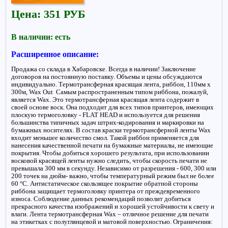
Цена: 351 РУБ
В наличии: есть
Расширенное описание:
Продажа со склада в Хабаровске. Всегда в наличии! Заключение
договоров на постоянную поставку. Объемы и цены обсуждаются
индивидуально. Термотрансферная красящая лента, риббон, 110мм x
300м, Wax Out Самым распространенным типом риббона, пожалуй,
является Wax. Это термотрансферная красящая лента содержит в
своей основе воск. Она подходит для всех типов принтеров, имеющих
плоскую термоголовку - FLAT HEAD и используется для решения
большинства типичных задач штрих-кодирования и маркировки на
бумажных носителях. В состав краски термотрансферной ленты Wax
входит меньшее количество смол. Такой риббон применяется для
нанесения качественной печати на бумажные материалы, не имеющие
покрытия. Чтобы добиться хорошего результата, при использовании
восковой красящей ленты нужно следить, чтобы скорость печати не
превышала 300 мм в секунду. Независимо от разрешения - 600, 300 или
200 точек на дюйм- важно, чтобы температурный режим был не более
60 °С. Антистатическое скользящее покрытие обратной стороны
риббона защищает термоголовку принтера от преждевременного
износа. Соблюдение данных рекомендаций позволит добиться
прекрасного качества изображений и хорошей устойчивости к свету и
влаги. Лента термотрансферная Wax – отличное решение для печати
на этикетках с полуглянцевой и матовой поверхностью. Ограничения: