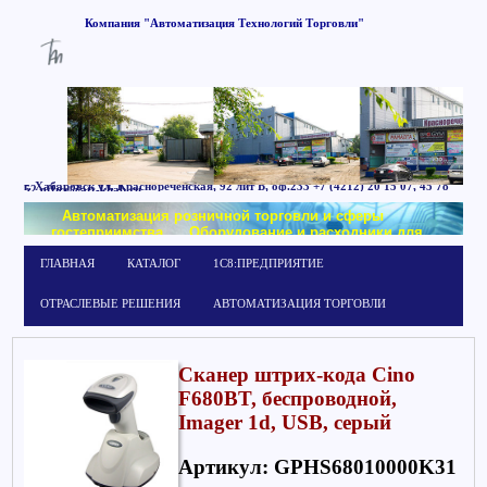
Компания
"Автоматизация
Технологий
Торговли"
г. Хабаровск
ул. Краснореченская, 92 лит Б,
оф.233
+7 (4212) 20 15 07, 45 78
52
office@att-khab.ru
Автоматизация розничной торговли и сферы
гостеприимства
Оборудование и расходники для
маркировки
Обучение работе в системе
ГЛАВНАЯ
КАТАЛОГ
1С8:ПРЕДПРИЯТИЕ
1С:Предприятие
ОТРАСЛЕВЫЕ РЕШЕНИЯ
АВТОМАТИЗАЦИЯ ТОРГОВЛИ
Сканер штрих-кода Cino
F680BT, беспроводной,
Imager 1d, USB, серый
Артикул: GPHS68010000K31