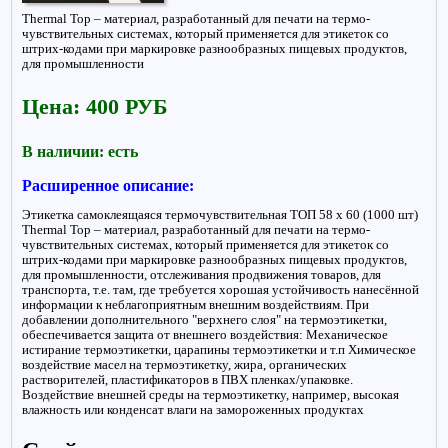
Thermal Top – материал, разработанный для печати на термо-
чувствительных системах, который применяется для этикеток со
штрих-кодами при маркировке разнообразных пищевых продуктов,
для промышленности
Цена: 400 РУБ
В наличии: есть
Расширенное описание:
Этикетка самоклеящаяся термочувствительная TOП 58 х 60 (1000 шт)
Thermal Top – материал, разработанный для печати на термо-
чувствительных системах, который применяется для этикеток со
штрих-кодами при маркировке разнообразных пищевых продуктов,
для промышленности, отслеживания продвижения товаров, для
транспорта, т.е. там, где требуется хорошая устойчивость нанесённой
информации к неблагоприятным внешним воздействиям. При
добавлении дополнительного "верхнего слоя" на термоэтикетки,
обеспечивается защита от внешнего воздействия: Механическое
истирание термоэтикетки, царапины термоэтикетки и т.п Химическое
воздействие масел на термоэтикетку, жира, органических
растворителей, пластификаторов в ПВХ пленках/упаковке.
Воздействие внешней среды на термоэтикетку, например, высокая
влажность или конденсат влаги на замороженных продуктах