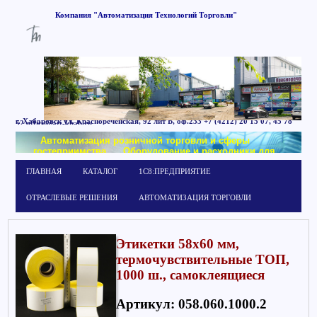
Компания
"Автоматизация
Технологий
Торговли"
г. Хабаровск
ул. Краснореченская, 92 лит Б,
оф.233
+7 (4212) 20 15 07, 45 78
52
office@att-khab.ru
Автоматизация розничной торговли и сферы
гостеприимства
Оборудование и расходники для
маркировки
Обучение работе в системе
ГЛАВНАЯ
КАТАЛОГ
1С8:ПРЕДПРИЯТИЕ
1С:Предприятие
ОТРАСЛЕВЫЕ РЕШЕНИЯ
АВТОМАТИЗАЦИЯ ТОРГОВЛИ
Этикетки 58х60 мм,
термочувствительные ТОП,
1000 ш., самоклеящиеся
Артикул: 058.060.1000.2