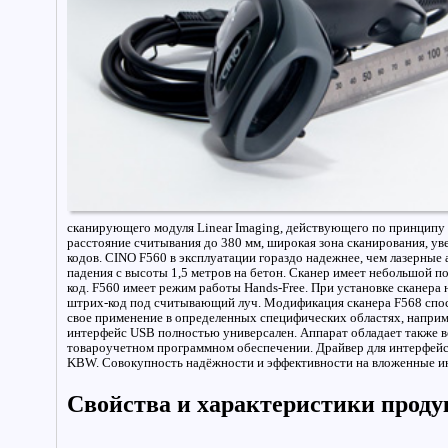
сканирующего модуля Linear Imaging, действующего по принципу ц
расстояние считывания до 380 мм, широкая зона сканирования, у
кодов. CINO F560 в эксплуатации гораздо надежнее, чем лазерные
падения с высоты 1,5 метров на бетон. Сканер имеет небольшой 
код. F560 имеет режим работы Hands-Free. При установке сканера
штрих-код под считывающий луч. Модификация сканера F568 спос
свое применение в определенных специфических областях, наприм
интерфейс USB полностью универсален. Аппарат обладает также 
товароучетном программном обеспечении. Драйвер для интерфейса
KBW. Совокупность надёжности и эффективности на вложенные ин
Свойства и характеристики проду