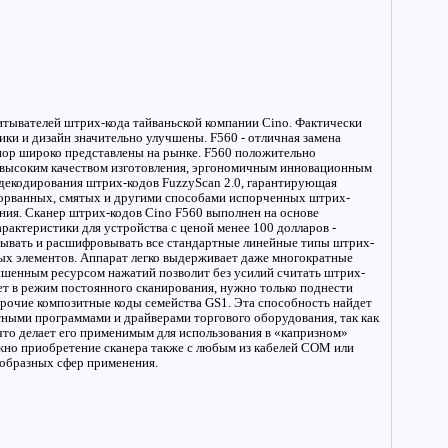
итывателей штрих-кода тайваньской компании Cino. Фактически
ики и дизайн значительно улучшены. F560 - отличная замена
пор широко представлены на рынке. F560 положительно
 и высоким качеством изготовления, эргономичным инновационным
декодирования штрих-кодов FuzzyScan 2.0, гарантирующая
порванных, смятых и другими способами испорченных штрих-
ния. Сканер штрих-кодов Cino F560 выполнен на основе
актеристики для устройства с ценой менее 100 долларов -
итывать и расшифровывать все стандартные линейные типы штрих-
жных элементов. Аппарат легко выдерживает даже многократные
вышенным ресурсом нажатий позволит без усилий считать штрих-
ет в режим постоянного сканирования, нужно только поднести
рочие композитные коды семейства GS1. Эта способность найдет
тными программами и драйверами торгового оборудования, так как
то делает его применимым для использования в «капризном»
ожно приобретение сканера также с любым из кабелей COM или
ообразных сфер применения.