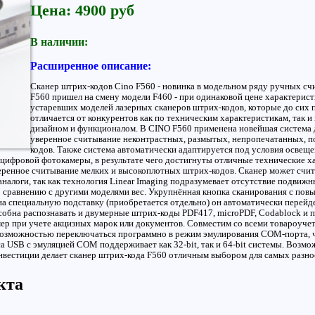
Цена: 4900 руб
В наличии:
Расширенное описание:
Сканер штрих-кодов Cino F560 - новинка в модельном ряду ручных сч
F560 пришел на смену модели F460 - при одинаковой цене характерист
устаревших моделей лазерных сканеров штрих-кодов, которые до сих 
отличается от конкурентов как по техническим характеристикам, так
дизайном и функционалом. В CINO F560 применена новейшая система 
уверенное считывание неконтрастных, размытых, непропечатанных, 
кодов. Также система автоматически адаптируется под условия освеще
ифровой фотокамеры, в результате чего достигнуты отличные технические хар
веренное считывание мелких и высокоплотных штрих-кодов. Сканер может сч
 аналоги, так как технология Linear Imaging подразумевает отсутствие подви
по сравнению с другими моделями вес. Укрупнённая кнопка сканирования с по
 на специальную подставку (приобретается отдельно) он автоматически перейд
обна распознавать и двумерные штрих-коды PDF417, microPDF, Codablock и п
ер при учете акцизных марок или документов. Совместим со всеми товароуче
возможностью переключаться программно в режим эмулирования COM-порта, ч
 USB с эмуляцией COM поддерживает как 32-bit, так и 64-bit системы. Возм
вестиции делает сканер штрих-кода F560 отличным выбором для самых разн
кта