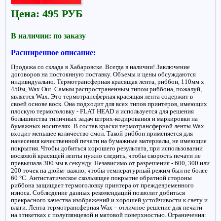
Цена: 495 РУБ
В наличии: по заказу
Расширенное описание:
Продажа со склада в Хабаровске. Всегда в наличии! Заключение
договоров на постоянную поставку. Объемы и цены обсуждаются
индивидуально. Термотрансферная красящая лента, риббон, 110мм x
450м, Wax Out Самым распространенным типом риббона, пожалуй,
является Wax. Это термотрансферная красящая лента содержит в
своей основе воск. Она подходит для всех типов принтеров, имеющих
плоскую термоголовку - FLAT HEAD и используется для решения
большинства типичных задач штрих-кодирования и маркировки на
бумажных носителях. В состав краски термотрансферной ленты Wax
входит меньшее количество смол. Такой риббон применяется для
нанесения качественной печати на бумажные материалы, не имеющие
покрытия. Чтобы добиться хорошего результата, при использовании
восковой красящей ленты нужно следить, чтобы скорость печати не
превышала 300 мм в секунду. Независимо от разрешения - 600, 300 или
200 точек на дюйм- важно, чтобы температурный режим был не более
60 °С. Антистатическое скользящее покрытие обратной стороны
риббона защищает термоголовку принтера от преждевременного
износа. Соблюдение данных рекомендаций позволит добиться
прекрасного качества изображений и хорошей устойчивости к свету и
влаги. Лента термотрансферная Wax – отличное решение для печати
на этикетках с полуглянцевой и матовой поверхностью. Ограничения: